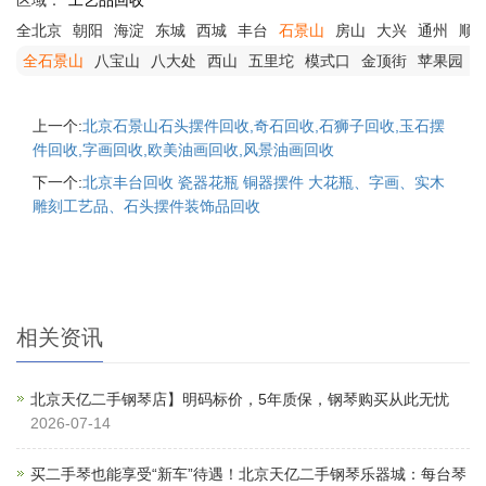
区域：
工艺品回收
全北京
朝阳
海淀
东城
西城
丰台
石景山
房山
大兴
通州
顺
全石景山
八宝山
八大处
西山
五里坨
模式口
金顶街
苹果园
上一个:
北京石景山石头摆件回收,奇石回收,石狮子回收,玉石摆
件回收,字画回收,欧美油画回收,风景油画回收
下一个:
北京丰台回收 瓷器花瓶 铜器摆件 大花瓶、字画、实木
雕刻工艺品、石头摆件装饰品回收
相关资讯
北京天亿二手钢琴店】明码标价，5年质保，钢琴购买从此无忧
2026-07-14
买二手琴也能享受“新车”待遇！北京天亿二手钢琴乐器城：每台琴