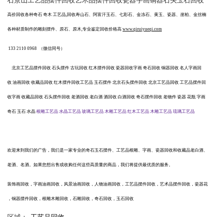
石景山工艺品摆件回收艺术品摆件回收瓷器字画铜器石头玉石回收
高价回收各种奇石
奇木
工艺品
,回收寿山石、阿富汗玉石、七彩石、金冻石、黄玉、瓷器、崖柏、金丝楠
各种材质制作的雕刻摆件、原石、原木,专业鉴定回收价格高
www.qiruiyueqi.com
133 2110 0968
（微信同号）
北京工艺品摆件回收
石头摆件
古玩回收
红木摆件回收
瓷器回收字画
奇石回收
铜器回收
名人字画回
收
油画回收
收藏品回收
红木摆件回收工艺品
玉石摆件
北京石头摆件回收
北京工艺品回收
工艺品摆件回
收字画
收藏品回收
石头摆件回收
老酒回收
老白酒
酒回收
白酒回收
奇石摆件回收
老物件
瓷器
花瓶
字画
奇石
玉石
水晶
根雕工艺品
水晶工艺品
玻璃工艺品
木雕工艺
品
红木工艺品
木雕工艺品
琉璃工艺品
欢迎来到我们的广告，我们是一家专业的奇石玉石摆件、工艺品根雕、字画、瓷器回收和收藏品老白酒、
老酒、名酒。如果您想出售或收购任何这些高质量的商品，我们将提供最优质的服务。
装饰画回收，字画油画回收，风景油画回收，人物油画回收，工艺品摆件回收，艺术品摆件回收，瓷器花
，铜器摆件回收，根雕木雕回收，石雕回收，奇石回收，玉石回收