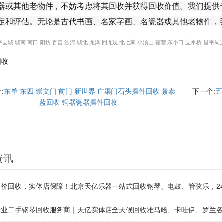
器或其他老物件，不妨考虑将其回收并获得回收价值。我们提供
定和评估。无论是古代书画、名家字画、名瓷器或其他老物件，
平县城
城南
南口
阳坊
百善
沙河
城北
龙泽
回龙观
北七家
小汤山
霍营
东小口
立水桥
昌平周
回收
:
东单 东四 崇文门 前门 新世界 广渠门石头摆件回收 景泰
下一个:
五
蓝回收 铜器瓷器摆件回收
资讯
价回收，实体店保障！北京天亿乐器一站式回收钢琴、电鼓、管弦乐，24小时热线 
专业二手钢琴回收服务商｜天亿实体店全天候回收雅马哈、卡哇伊、罗兰