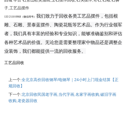
西城 丰台 石景山欧美油画,玉石摆件回收,石头摆件,奇石,石雕,石狮
子,工艺品摆件
我们致力于回收各类工艺品摆件，包括根
133 2110 0968（微信同号）
雕、石雕、景泰蓝摆件、陶瓷花瓶等艺术品。作为行业领军
者，我们具有丰富的经验和专业知识，能够准确鉴别和评估
各种艺术品的价值。无论您是需要整理家中物品还是调整企
业装饰，我们都能提供一流的回收服务。
工艺品回收
上一个:
全北京高价回收钢琴/电钢琴｜24小时上门现金结算【正
规回收】
下一个:
北京回收民国老字画,当代字画,名家字画收购,破旧字画
收购,老瓷器回收