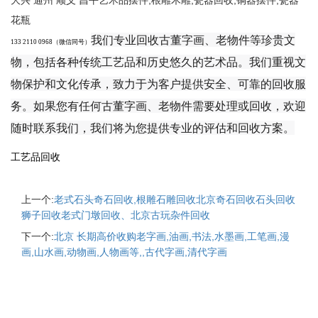
大兴 通州 顺义 昌平艺术品摆件,根雕木雕,瓷器回收,铜器摆件,瓷器
花瓶
我们专业回收古董字画、老物件等珍贵文
133 2110 0968（微信同号）
物，包括各种传统工艺品和历史悠久的艺术品。我们重视文
物保护和文化传承，致力于为客户提供安全、可靠的回收服
务。如果您有任何古董字画、老物件需要处理或回收，欢迎
随时联系我们，我们将为您提供专业的评估和回收方案。
工艺品回收
上一个:
老式石头奇石回收,根雕石雕回收北京奇石回收石头回收
狮子回收老式门墩回收、北京古玩杂件回收
下一个:
北京 长期高价收购老字画,油画,书法,水墨画,工笔画,漫
画,山水画,动物画,人物画等,,古代字画,清代字画