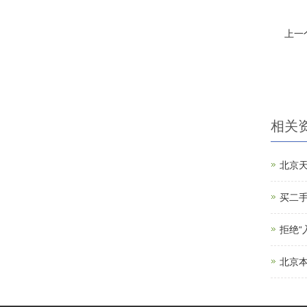
上一
相关
北京
买二手
拒绝
北京本