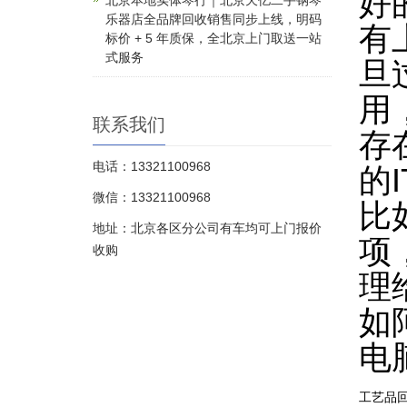
好
北京本地实体琴行｜北京天亿二手钢琴
乐器店全品牌回收销售同步上线，明码
有
标价 + 5 年质保，全北京上门取送一站
式服务
旦
用
联系我们
存
电话：13321100968
的
微信：13321100968
比
地址：北京各区分公司有车均可上门报价
项
收购
理
如
电
工艺品