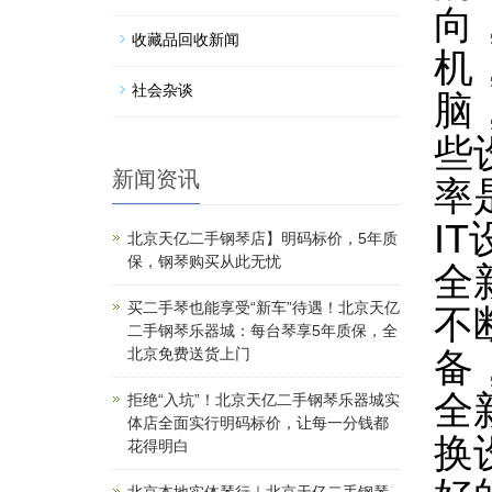
向
收藏品回收新闻
机
社会杂谈
脑
些
新闻资讯
率
I
北京天亿二手钢琴店】明码标价，5年质
保，钢琴购买从此无忧
全
买二手琴也能享受“新车”待遇！北京天亿
不
二手钢琴乐器城：每台琴享5年质保，全
北京免费送货上门
备
全
拒绝“入坑”！北京天亿二手钢琴乐器城实
体店全面实行明码标价，让每一分钱都
换
花得明白