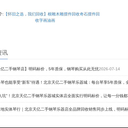
个:
【怀旧之选，我们回收】根雕木雕摆件回收奇石摆件回
收字画油画
资讯
天亿二手钢琴店】明码标价，5年质保，钢琴购买从此无忧
2026-07-14
琴也能享受“新车”待遇！北京天亿二手钢琴乐器城：每台琴享5年质保，
“入坑”！北京天亿二手钢琴乐器城实体店全面实行明码标价，让每一分钱都
地实体琴行｜北京天亿二手钢琴乐器店全品牌回收销售同步上线，明码标价