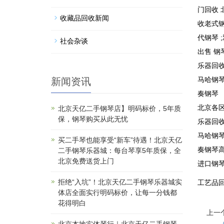
门回收 
收藏品回收新闻
收老式钢
代钢琴 
社会杂谈
出售 钢
乐器回
马哈钢
新闻资讯
奏钢琴
北京各
北京天亿二手钢琴店】明码标价，5年质
保，钢琴购买从此无忧
乐器回
马哈钢
买二手琴也能享受“新车”待遇！北京天亿
奏钢琴高
二手钢琴乐器城：每台琴享5年质保，全
北京免费送货上门
进口钢琴
拒绝“入坑”！北京天亿二手钢琴乐器城实
工艺品
体店全面实行明码标价，让每一分钱都
花得明白
上一个