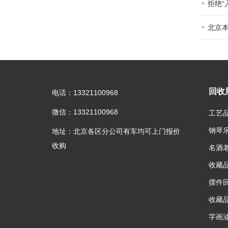
拒绝
北京本
回收
电话：13321100968
微信：13321100968
工艺
钢琴
地址：北京各区分公司有车均可上门报价
收购
名酒
收藏
摆件
收藏
字画