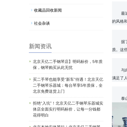
收藏品回收新闻
	最近，一批泰山石摆件在市场上备受关注。这些摆件不仅具有泰山石的天然美观和高质量，还融入了现代设计元素，呈现出别具一格
社会杂谈
	据了解，这批泰山石摆件是由知名设计师团队精心设计和制作的，每一件都经过了严格的质检和手工打磨，确保了其独特性和高品
新闻资讯
北京天亿二手钢琴店】明码标价，5年质
保，钢琴购买从此无忧
	与此同时，这批泰山石摆件的推出也进一步促进了泰山石工艺的传承和发展。通过结合现代设计理念和传统工艺技术，这些摆件不仅
买二手琴也能享受“新车”待遇！北京天亿
二手钢琴乐器城：每台琴享5年质保，全
北京免费送货上门
	
拒绝“入坑”！北京天亿二手钢琴乐器城实
体店全面实行明码标价，让每一分钱都
花得明白