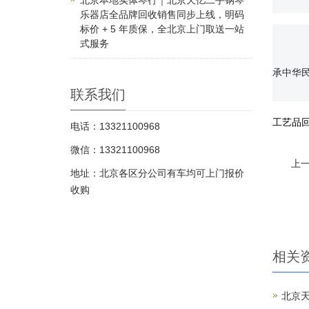
北京本地实体琴行｜北京天亿二手钢琴
乐器店全品牌回收销售同步上线，明码
标价 + 5 年质保，全北京上门取送一站
式服务
		在我们的帮助下，您可以将那些被遗弃的旧瓷器重新赋予新的价值，为它们寻找新的归宿。让我们一起
承中华民
联系我们
工艺品
电话：13321100968
微信：13321100968
上一
地址：北京各区分公司有车均可上门报价
收购
相关
北京