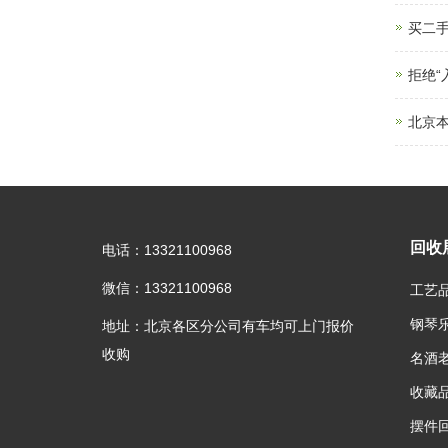
买二手
拒绝
北京本
回收
电话：13321100968
微信：13321100968
工艺
钢琴
地址：北京各区分公司有车均可上门报价
收购
名酒
收藏
摆件