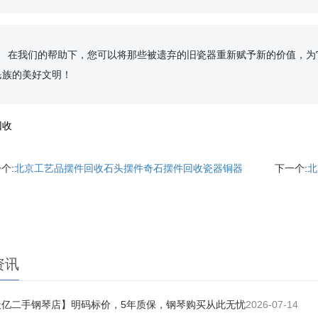
珍视这些文化遗产，传
族的美好文明！

回收
个:
北京工艺品摆件回收石头摆件奇石摆件回收瓷器铜器
下一个:
北
资讯
天亿二手钢琴店】明码标价，5年质保，钢琴购买从此无忧
2026-07-14