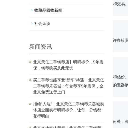
和交易
收藏品回收新闻
社会杂谈
		旧瓷器是中国古代文化遗产中的瑰宝之一，它承载着悠久的历史和文化底蕴。然而，随着时代的变迁和
许多珍
新闻资讯
北京天亿二手钢琴店】明码标价，5年质
保，钢琴购买从此无忧
		我们的专家团队拥有多年的收藏品鉴定和交易经验，他们对于各种类型、各个时期的旧瓷器都非常了解
和估价
买二手琴也能享受“新车”待遇！北京天亿
的瓷器展
二手钢琴乐器城：每台琴享5年质保，全
北京免费送货上门
拒绝“入坑”！北京天亿二手钢琴乐器城实
体店全面实行明码标价，让每一分钱都
		我们的服务覆盖全国各地，只需要您一个简单的电话联系，我们就可以派遣专业人员前往您的家中进行
花得明白
何处，