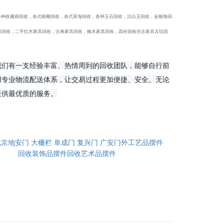
收，各种收藏画回收，各式根雕回收，各式茶海回收，各种玉石回收，汉白玉回收，金银饰回
断回收，二手红木家具回收，古典家具回收，榆木家具回收，高价回收仿古家具古玩回
我们有一支经验丰富、热情周到的回收团队，能够自行前
用专业物流配送体系，让交易过程更加便捷、安全。无论
提供最优质的服务。
北京地安门 大栅栏 阜成门 复兴门 广安门外工艺品摆件
回收装饰品摆件回收艺术品摆件