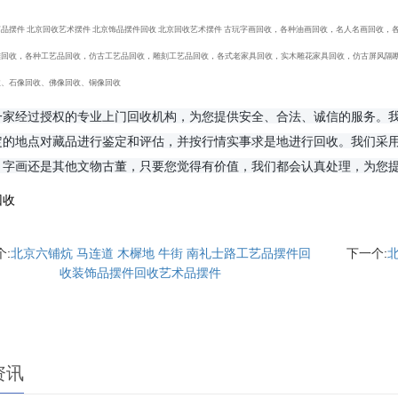
‌‌艺品摆件 北京回收艺术摆件 北京饰品摆件回收 北京回收艺术摆件 古玩字画回收，各种油画回收，名人名画回
雕回收，各种工艺品回收，仿古工艺品回收，雕刻工艺品回收，各式老家具回收，实木雕花家具回收，仿古屏风隔
收、石像回收、佛像回收、铜像回收
一家经过授权的专业上门回收机构，为您提供安全、合法、诚信的服务。
定的地点对藏品进行鉴定和评估，并按行情实事求是地进行回收。我们采
、字画还是其他文物古董，只要您觉得有价值，我们都会认真处理，为您
回收
个:
北京六铺炕 马连道 木樨地 牛街 南礼士路工艺品摆件回
下一个:
收装饰品摆件回收艺术品摆件
资讯