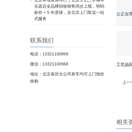
北京本地实体琴行｜北京天亿二手钢琴
		我们的服务宗旨是诚信、专业、高效、安全。我们承诺，对于每一件作品，均会进行认真、细致的鉴定
乐器店全品牌回收销售同步上线，明码
标价 + 5 年质保，全北京上门取送一站
公正合
式服务
联系我们
		如果您有任何关于红木摆件回收的需求，请随时联系我们。我们将竭诚为您提供最优质的服务
电话：13321100968
微信：13321100968
工艺品
地址：北京各区分公司有车均可上门报价
收购
上一
相关