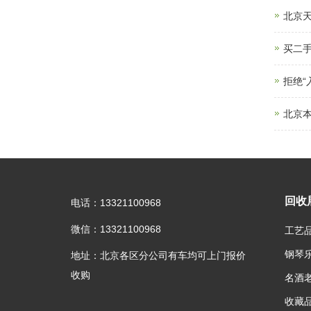
北京
买二手
拒绝
北京本
回收
电话：13321100968
微信：13321100968
工艺
钢琴
地址：北京各区分公司有车均可上门报价
收购
名酒
收藏