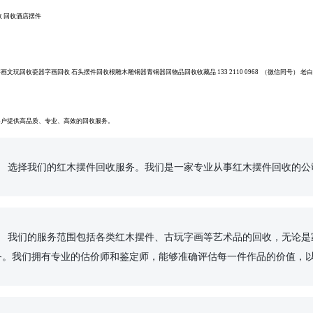
收
回收酒店摆件
字画文玩回收瓷器字画回收
石头摆件回收根雕木雕铜器青铜器回物品回收收藏品
133 2110 0968 （微信同号
客户提供高品质、专业、高效的回收服务。
为业内领先的企业。

能提供快捷、高效、优
务。我们拥有专业的估价师和鉴定师，能够准确评估每一件作品的价值，以