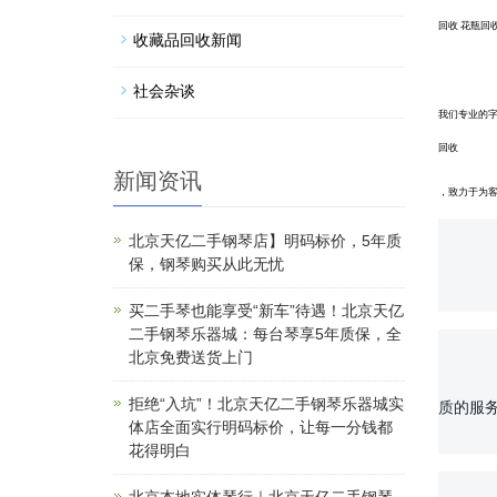
回收
花瓶回
收藏品回收新闻
社会杂谈
我们专业的
回收
新闻资讯
，致力于为
北京天亿二手钢琴店】明码标价，5年质
保，钢琴购买从此无忧
		选择我们的红木摆件回收服务。我们是一家专业从事红木摆件回收的公司，经过多年的发展，已成
买二手琴也能享受“新车”待遇！北京天亿
二手钢琴乐器城：每台琴享5年质保，全
北京免费送货上门
		我们的服务范围包括各类红木摆件、古玩字画等艺术品的回收，无论是家居装饰还是收藏投资，我们都
拒绝“入坑”！北京天亿二手钢琴乐器城实
质的服
体店全面实行明码标价，让每一分钱都
花得明白