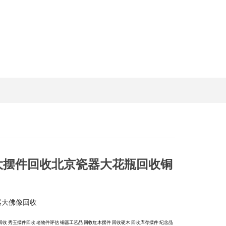
大摆件回收北京瓷器大花瓶回收铜
器大佛像回收
回收
秀玉摆件回收
老物件评估
铜器工艺品
回收红木摆件
回收硬木
回收库存摆件
纪念品