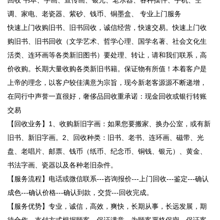
回收 书本、字画、宣传画、银元、老乐器、各种摆件、手机、空
调、家电、老瓷器、紫砂、钱币、铜墨盒、 专业上门服务
快速上门收购旧书、旧书回收，诚信经营，快速交易。快速上门收
购旧书、旧书回收（文学艺术、哲学心理、国学名著、社会文化生
活类、连环画等各类新旧图书）要处理、转让，请和我们联系，高
价收购。长期大量收购各类新旧书籍。保证物有所值！本着客户是
上帝的理念，以客户较佳满意为宗旨，现今新老客源源不断递增，
在同行中声誉一直很好，奢侈品回收重承诺：现金回收或银行转账
交易
【回收业务】1、收购新旧字画：如果您要搬家、换办公室，或有新
旧书、新旧字画。2、回收种类：旧书、老书、连环画、磁带、光
盘、老唱片、邮票、钱币（纸币、纪念币、铜钱、银元）、黄金、
书法字画、瓷器以及各种老旧杂件。
【服务流程】电话或微信联系---咨询报价---上门回收---鉴定---确认
成色---确认价格---确认到款，交货---回收完成。
【服务优势】专业，诚信，高效，爽快，长期从事，长远发展，期