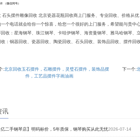
68
（微信同号）
收 石头摆件雕像回收 北京瓷器花瓶回收商上门服务、专业回收、价格从
的一个电话就会给你一个惊喜，给您一个很好的上门服务，希望能与贵中
琴回收：星海钢琴、珠江钢琴、卡哇伊钢琴、海资曼钢琴、雅马哈钢琴、
回收：铜器回收、瓷器回收、陶瓷回收、石头回收、装饰品回收、摆件回
个:
北京回收玉石摆件，石雕摆件，灵璧石摆件，装饰品摆
下一个:
件，工艺品摆件字画油画
资讯
天亿二手钢琴店】明码标价，5年质保，钢琴购买从此无忧
2026-07-14