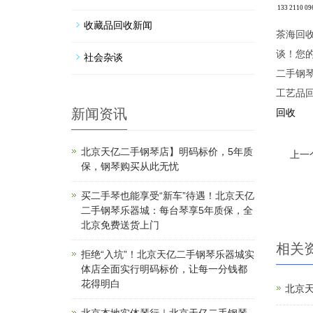
133 2110 09
收藏品回收新闻
茶海回
谈！您
社会杂谈
二手钢
工艺品
新闻资讯
回收
北京天亿二手钢琴店】明码标价，5年质
上一
保，钢琴购买从此无忧
买二手琴也能享受“新车”待遇！北京天亿
二手钢琴乐器城：每台琴享5年质保，全
北京免费送货上门
相关
拒绝“入坑”！北京天亿二手钢琴乐器城实
体店全面实行明码标价，让每一分钱都
花得明白
北京