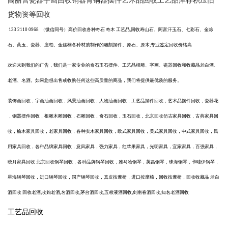
高丽营瓷器字画回收铜器青铜器摆件艺术品回收工艺品库存积压旧
货物资等回收
133 2110 0968
（微信同号）
高价回收各种奇石
奇木
工艺品
,回收寿山石、阿富汗玉石、七彩石、金冻
石、黄玉、瓷器、崖柏、金丝楠各种材质制作的雕刻摆件、原石、原木,专业鉴定回收价格高
欢迎来到我们的广告，我们是一家专业的奇石玉石摆件、工艺品根雕、字画、瓷器回收和收藏品老白酒、
老酒、名酒。如果您想出售或收购任何这些高质量的商品，我们将提供最优质的服务。
装饰画回收，字画油画回收，风景油画回收，人物油画回收，工艺品摆件回收，艺术品摆件回收，瓷器花
，铜器摆件回收，根雕木雕回收，石雕回收，奇石回收，玉石回收，北京回收仿古家具回收，古典家具回
收，榆木家具回收，老家具回收，各种实木家具回收，欧式家具回收，美式家具回收，中式家具回收，民
用家具回收，各种品牌家具回收，意风家具，强力家具，红苹果家具，光明家具，宜家家具，百强家具，
晓月家具回收
北京回收钢琴回收，各种品牌钢琴回收，雅马哈钢琴，英昌钢琴，珠海钢琴，卡哇伊钢琴，
星海钢琴回收，进口钢琴回收，国产钢琴回收，真皮按摩椅，进口按摩椅，回收按摩椅，
回收收藏品
老白
酒回收
回收老酒
,收购老酒,名酒回收,茅台酒回收,五粮液酒回收,剑南春酒回收,知名老酒回收
工艺品回收