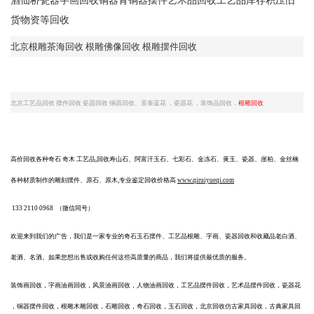
酒仙桥瓷器字画回收铜器青铜器摆件艺术品回收工艺品库存积压旧
货物资等回收
北京根雕茶海回收 根雕佛像回收 根雕摆件回收
北京工艺品回收
摆件回收
瓷器回收
铜器回收、景泰蓝花
，瓷器花
，装饰品回收，
根雕回收
高价回收各种奇石
奇木
工艺品
,回收寿山石、阿富汗玉石、七彩石、金冻石、黄玉、瓷器、崖柏、金丝楠
各种材质制作的雕刻摆件、原石、原木,专业鉴定回收价格高
www.qiruiyueqi.com
133 2110 0968
（微信同号）
欢迎来到我们的广告，我们是一家专业的奇石玉石摆件、工艺品根雕、字画、瓷器回收和收藏品老白酒、
老酒、名酒。如果您想出售或收购任何这些高质量的商品，我们将提供最优质的服务。
装饰画回收，字画油画回收，风景油画回收，人物油画回收，工艺品摆件回收，艺术品摆件回收，瓷器花
，铜器摆件回收，根雕木雕回收，石雕回收，奇石回收，玉石回收，北京回收仿古家具回收，古典家具回