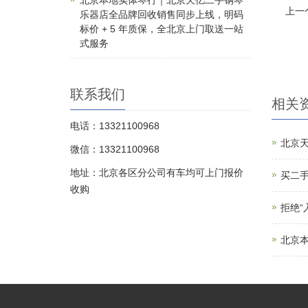
北京本地实体琴行｜北京天亿二手钢琴
上一
乐器店全品牌回收销售同步上线，明码
标价 + 5 年质保，全北京上门取送一站
式服务
联系我们
相关
电话：13321100968
北京
微信：13321100968
地址：北京各区分公司有车均可上门报价
买二手
收购
拒绝
北京本