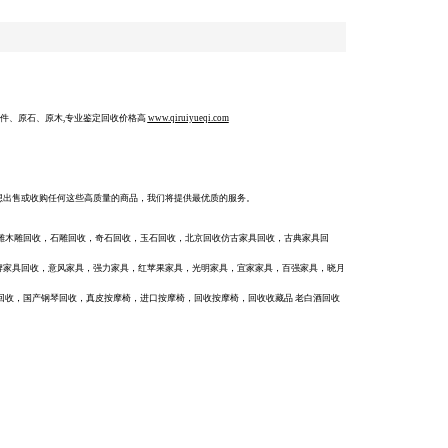
件、原石、原木,专业鉴定回收价格高
www.qiruiyueqi.com
想出售或收购任何这些高质量的商品，我们将提供最优质的服务。
雕木雕回收，石雕回收，奇石回收，玉石回收，北京回收仿古家具回收，古典家具回
牌家具回收，意风家具，强力家具，红苹果家具，光明家具，宜家家具，百强家具，晓月
回收，国产钢琴回收，真皮按摩椅，进口按摩椅，回收按摩椅，
回收收藏品
老白酒回收