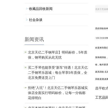
收藏品回收新闻
北京工艺品
社会杂谈
高价回收各
新闻资讯
133 2110 09
欢迎来到我
北京天亿二手钢琴店】明码标价，5年质
保，钢琴购买从此无忧
装饰画回收
收，榆木家
买二手琴也能享受“新车”待遇！北京天亿
二手钢琴乐器城：每台琴享5年质保，全
家具回收
北
北京免费送货上门
回收老酒
,收
拒绝“入坑”！北京天亿二手钢琴乐器城实
昌平欧
体店全面实行明码标价，让每一分钱都
工艺品
花得明白