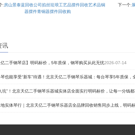
个:
房山景泰蓝回收公司掐丝珐琅工艺品摆件回收艺术品铜
下一个:
器摆件青铜器摆件回收购
资讯
天亿二手钢琴店】明码标价，5年质保，钢琴购买从此无忧
2026-07-14
琴也能享受“新车”待遇！北京天亿二手钢琴乐器城：每台琴享5年质保，
“入坑”！北京天亿二手钢琴乐器城实体店全面实行明码标价，让每一分钱都
地实体琴行｜北京天亿二手钢琴乐器店全品牌回收销售同步上线，明码标价