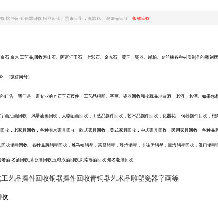
回收
摆件回收
瓷器回收
铜器回收、景泰蓝花
，瓷器花
，装饰品回收，
根雕回收
种奇石
奇木
工艺品
,回收寿山石、阿富汗玉石、七彩石、金冻石、黄玉、瓷器、崖柏、金丝楠各种材质制作的雕刻摆
68
（微信同号）
们的广告，我们是一家专业的奇石玉石摆件、工艺品根雕、字画、瓷器回收和收藏品老白酒、老酒、名酒。如果您
，字画油画回收，风景油画回收，人物油画回收，工艺品摆件回收，艺术品摆件回收，瓷器花
，铜器摆件回收，根
具回收，老家具回收，各种实木家具回收，欧式家具回收，美式家具回收，中式家具回收，民用家具回收，各种品
京回收钢琴回收，各种品牌钢琴回收，雅马哈钢琴，英昌钢琴，珠海钢琴，卡哇伊钢琴，星海钢琴回收，进口钢琴
购老酒,名酒回收,茅台酒回收,五粮液酒回收,剑南春酒回收,知名老酒回收
式工艺品摆件回收铜器摆件回收青铜器艺术品雕塑瓷器字画等
回收