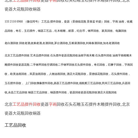
北京
工艺品摆件回收
瓷器
字画
回收石头石雕玉石摆件木雕摆件回收,北京
瓷器大花瓶回收铜器
133 2110 0968 （微信同号） 工艺品 摆件回收，瓷器（景德镇花瓶 景泰蓝 钧瓷）回收，字画 油画，收藏
品回收，奇石，玉石摆件，铜器工艺品，红木根雕，邮票，纪念币，钢琴回收、家具回收、电脑回收
老白酒回收
回收老酒
,收购老酒,名酒回收,茅台酒回收,五粮液酒回收,剑南春酒回收,知名老酒回收
北京工艺品摆件回收
艺术品摆件回收
石头摆件瓷器花瓶回收油画字画木雕
石头摆件回收
油画字画根雕木
雕摆件回收瓷器花瓶
二手钢琴回收空调回收二手钢琴回收石头摆件回收，奇石回收，石狮子回收，字画回
收，欧美油画回收，风景油画回收，人物油画回收
, 酒店大花瓶回收，景德镇花瓶回收，石头摆件回收，
玉石摆件回收， 上门回收佛像摆件回收,鼎器工艺品摆件回收,领航舵工艺品回收,民间工艺品回收,兵器回
收,水晶工艺品回收 铜器工艺品回收，铜器摆件回收，瓷器回收瓷器花瓶回收酒店大花瓶回收
北京
工艺品摆件回收
瓷器
字画
回收石头石雕玉石摆件木雕摆件回收,北京
瓷器大花瓶回收铜器
工艺品回收