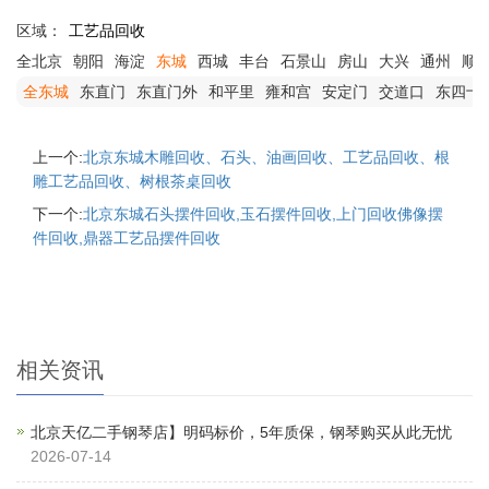
区域：
工艺品回收
全北京
朝阳
海淀
东城
西城
丰台
石景山
房山
大兴
通州
顺
全东城
东直门
东直门外
和平里
雍和宫
安定门
交道口
东四十
上一个:
北京东城木‌雕回收、石头、油画回收、工艺品回收、根
雕工艺品回收、树根茶桌回收
下一个:
北京东城石头摆件回收,玉石摆件回收,上门回收佛像摆
件回收,鼎器工艺品摆件回收
相关资讯
北京天亿二手钢琴店】明码标价，5年质保，钢琴购买从此无忧
2026-07-14