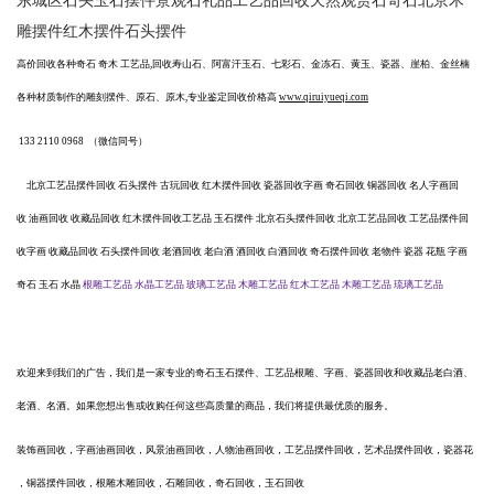
东城区石头玉石摆件景观石礼品工艺品回收天然观赏石奇石北京木
雕摆件红木摆件石头摆件
高价回收各种奇石
奇木
工艺品
,回收寿山石、阿富汗玉石、七彩石、金冻石、黄玉、瓷器、崖柏、金丝楠
各种材质制作的雕刻摆件、原石、原木,专业鉴定回收价格高
www.qiruiyueqi.com
133 2110 0968
（微信同号）
北京工艺品摆件回收
石头摆件
古玩回收
红木摆件回收
瓷器回收字画
奇石回收
铜器回收
名人字画回
收
油画回收
收藏品回收
红木摆件回收工艺品
玉石摆件
北京石头摆件回收
北京工艺品回收
工艺品摆件回
收字画
收藏品回收
石头摆件回收
老酒回收
老白酒
酒回收
白酒回收
奇石摆件回收
老物件
瓷器
花瓶
字画
奇石
玉石
水晶
根雕工艺品
水晶工艺品
玻璃工艺品
木雕工艺
品
红木工艺品
木雕工艺品
琉璃工艺品
欢迎来到我们的广告，我们是一家专业的奇石玉石摆件、工艺品根雕、字画、瓷器回收和收藏品老白酒、
老酒、名酒。如果您想出售或收购任何这些高质量的商品，我们将提供最优质的服务。
装饰画回收，字画油画回收，风景油画回收，人物油画回收，工艺品摆件回收，艺术品摆件回收，瓷器花
，铜器摆件回收，根雕木雕回收，石雕回收，奇石回收，玉石回收