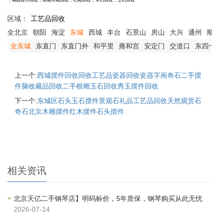
，铜器摆件回收，根雕木雕回收，石雕回收，奇石回收，玉石回收
区域：
工艺品回收
全北京
朝阳
海淀
东城
西城
丰台
石景山
房山
大兴
通州
顺
全东城
东直门
东直门外
和平里
雍和宫
安定门
交道口
东四十
上一个:
西城摆件回收回收工艺品瓷器回收瓷器字画奇石二手摆
件脑收藏品回收二手根雕玉石回收秀玉摆件回收
下一个:
东城区石头玉石摆件景观石礼品工艺品回收天然观赏石
奇石北京木雕摆件红木摆件石头摆件
相关资讯
北京天亿二手钢琴店】明码标价，5年质保，钢琴购买从此无忧
2026-07-14