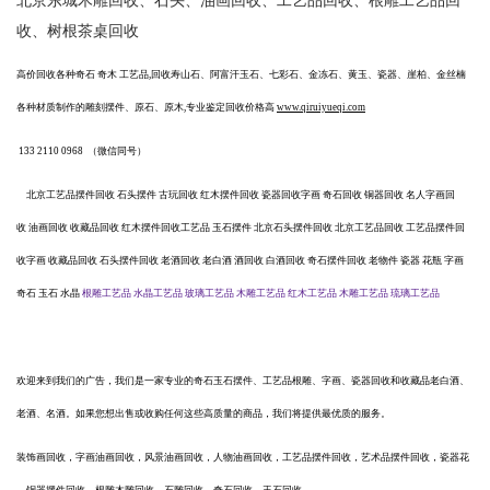
北京东城木‌雕回收、石头、油画回收、工艺品回收、根雕工艺品回
收、树根茶桌回收
高价回收各种奇石
奇木
工艺品
,回收寿山石、阿富汗玉石、七彩石、金冻石、黄玉、瓷器、崖柏、金丝楠
各种材质制作的雕刻摆件、原石、原木,专业鉴定回收价格高
www.qiruiyueqi.com
133 2110 0968
（微信同号）
北京工艺品摆件回收
石头摆件
古玩回收
红木摆件回收
瓷器回收字画
奇石回收
铜器回收
名人字画回
收
油画回收
收藏品回收
红木摆件回收工艺品
玉石摆件
北京石头摆件回收
北京工艺品回收
工艺品摆件回
收字画
收藏品回收
石头摆件回收
老酒回收
老白酒
酒回收
白酒回收
奇石摆件回收
老物件
瓷器
花瓶
字画
奇石
玉石
水晶
根雕工艺品
水晶工艺品
玻璃工艺品
木雕工艺
品
红木工艺品
木雕工艺品
琉璃工艺品
欢迎来到我们的广告，我们是一家专业的奇石玉石摆件、工艺品根雕、字画、瓷器回收和收藏品老白酒、
老酒、名酒。如果您想出售或收购任何这些高质量的商品，我们将提供最优质的服务。
装饰画回收，字画油画回收，风景油画回收，人物油画回收，工艺品摆件回收，艺术品摆件回收，瓷器花