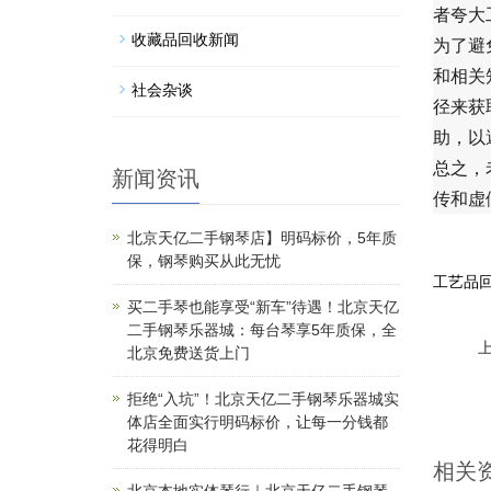
者夸大
收藏品回收新闻
为了避
和相关
社会杂谈
径来获
助，以
总之，
新闻资讯
传和虚
北京天亿二手钢琴店】明码标价，5年质
保，钢琴购买从此无忧
工艺品
买二手琴也能享受“新车”待遇！北京天亿
二手钢琴乐器城：每台琴享5年质保，全
上
北京免费送货上门
拒绝“入坑”！北京天亿二手钢琴乐器城实
体店全面实行明码标价，让每一分钱都
花得明白
相关