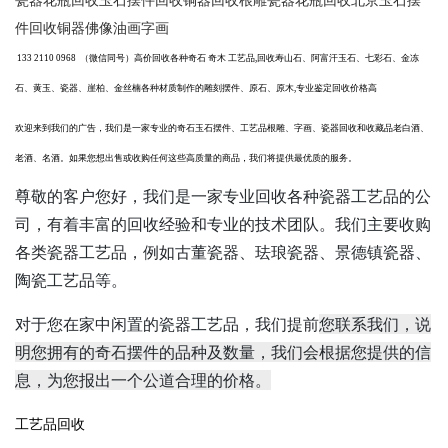
瓷器花瓶回收玉石摆件回收铜器回收根雕瓷器花瓶回收北京玉石摆
件回收铜器佛像油画字画
133 2110 0968
（微信同号）
高价回收各种奇石
奇木
工艺品
,回收寿山石、阿富汗玉石、七彩石、金冻
石、黄玉、瓷器、崖柏、金丝楠各种材质制作的雕刻摆件、原石、原木,专业鉴定回收价格高
欢迎来到我们的广告，我们是一家专业的奇石玉石摆件、工艺品根雕、字画、瓷器回收和收藏品老白酒、
老酒、名酒。如果您想出售或收购任何这些高质量的商品，我们将提供最优质的服务。
尊敬的客户您好，我们是一家专业回收各种瓷器工艺品的公
司，有着丰富的回收经验和专业的技术团队。我们主要收购
各类瓷器工艺品，例如古董瓷器、珐琅瓷器、景德镇瓷器、
陶瓷工艺品等。
对于您在家中闲置的瓷器工艺品，我们提前
您联系我们，说
明您拥有的奇石摆件的品种及数量，我们会根据您提供的信
息，为您报出一个公道合理的价格。
工艺品回收