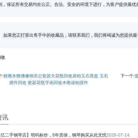
原则，保证所有交易均在公正、合法、安全的环境下进行，为客户提供最优质
最满意的服务。

回收
:
根雕木雕佛像铜关公瓷器大花瓶回收崖柏玉石茶盘 玉石
下一个:
摆件回收 瓷器花瓶字画回收木雕崖柏摆件
资讯
天亿二手钢琴店】明码标价，5年质保，钢琴购买从此无忧
2026-07-14