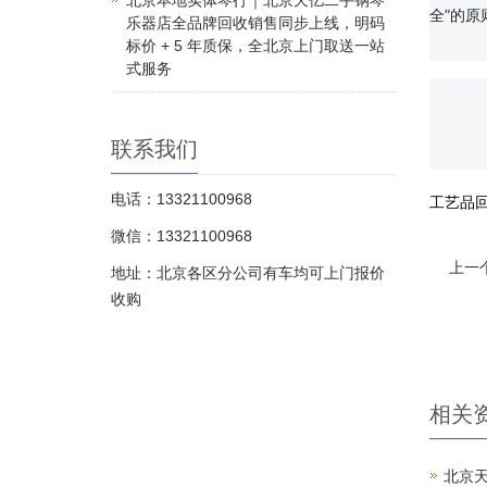
北京本地实体琴行｜北京天亿二手钢琴
全”的
乐器店全品牌回收销售同步上线，明码
标价 + 5 年质保，全北京上门取送一站
式服务
		如果您正打算出售手中的收藏品，请联系我们，我们将竭诚为您提供最专业、
联系我们
电话：13321100968
工艺品
微信：13321100968
上一个
地址：北京各区分公司有车均可上门报价
收购
相关
北京