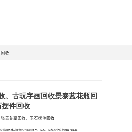
件回收
收、古玩字画回收景泰蓝花瓶回
石摆件回收
、瓷器花瓶回收、玉石摆件回收
金丝楠各种材质制作的雕刻摆件、原石、原木,专业鉴定回收价格高