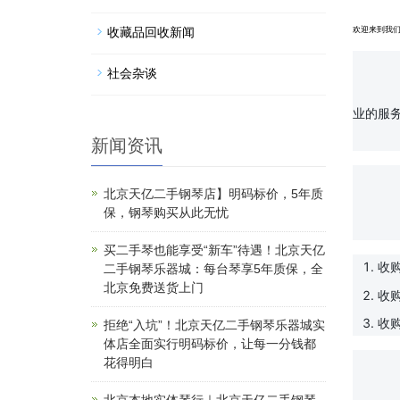
收藏品回收新闻
欢迎来到我
社会杂谈
		我们是一家专业从事收藏品回收、瓷器字画收购服务的公司。多年来，我们一直致力于为广大收藏爱好
业的服务
新闻资讯
北京天亿二手钢琴店】明码标价，5年质
		我们的服务内容包括但不限
保，钢琴购买从此无忧
买二手琴也能享受“新车”待遇！北京天亿
收
二手钢琴乐器城：每台琴享5年质保，全
北京免费送货上门
收
收
拒绝“入坑”！北京天亿二手钢琴乐器城实
体店全面实行明码标价，让每一分钱都
花得明白
		我们有着丰富的市场经验和专业的鉴定团队，能够为客户提供权威、准确的鉴定和估价服务。同时，我们