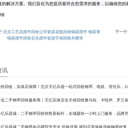
佳的解决方案。我们旨在为您提供最符合您需求的服务，以确保您的
回收
:
北京工艺品摆件回收公司瓷器花瓶回收铜器摆件 铜器青
下一个
铜器摆件回收石头摆件瓷器字画回收木雕等
资讯
价回收，实体店保障！北京天亿乐器一站式回收钢琴、电鼓、管弦乐，24小时热线 
专业二手钢琴回收服务商｜天亿实体店全天候回收雅马哈、卡哇伊、罗兰
天亿乐器城：二手钢琴回收销售新标杆，全城最快一小时上门服务，品牌
亿乐器城二手钢琴各品牌型号齐全,价格优惠,请到店里体验选购钢琴收售、租